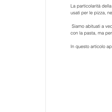
La particolarità dell
usati per le pizza, n
 Siamo abituati a vedere i nostri amici pizzaioli napoletani fare maestrie e giochi di prestigio 
con la pasta, ma per 
In questo articolo a