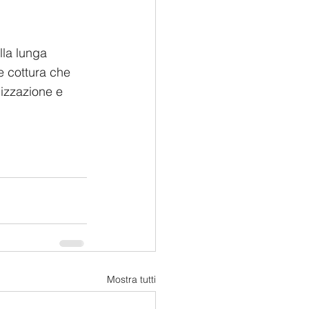
lla lunga 
e cottura che 
lizzazione e  
Mostra tutti