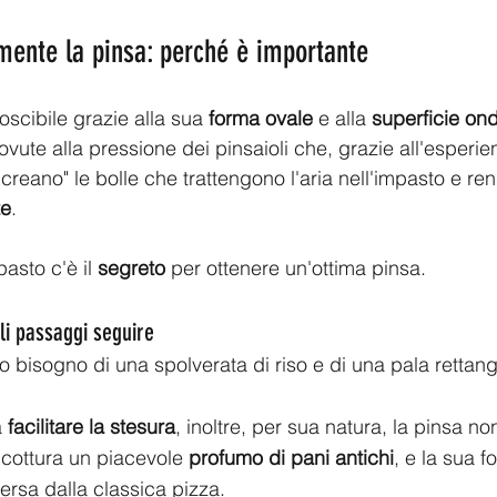
mente la pinsa: perché è importante 
oscibile grazie alla sua
 forma ovale
 e alla 
superficie on
ute alla pressione dei pinsaioli che, grazie all'esperie
"creano" le bolle che trattengono l'aria nell'impasto e re
te
.
asto c'è il 
segreto
 per ottenere un'ottima pinsa.
li passaggi seguire
o bisogno di una spolverata di riso e di una pala rettang
a
 facilitare la stesura
, inoltre, per sua natura, la pinsa no
 cottura un piacevole 
profumo di pani antichi
, e la sua f
ersa dalla classica pizza.