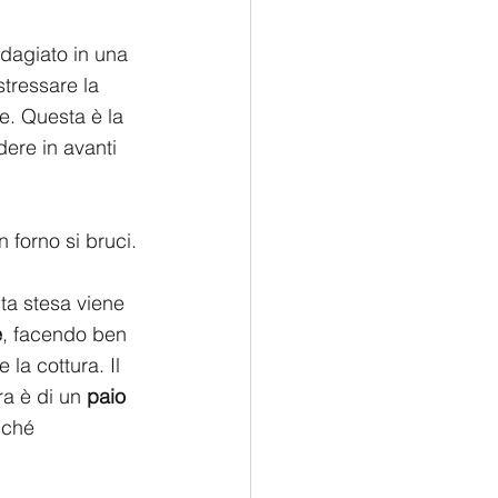
adagiato in una 
tressare la 
e. Questa è la 
dere in avanti 
n forno si bruci.
lta stesa viene 
e
, facendo ben 
la cottura. Il 
ra è di un 
paio 
iché 