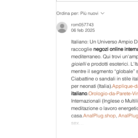
Ordina per:
Più nuovi
rom057743
06 feb 2025
Italiano: Un Universo Ampio Do
raccoglie 
negozi online intern
mediterraneo. Qui trovi un'amp
gioielli
 e prodotti esoterici. L'
mentre il segmento “globale” 
Ciabattine o sandali in stile ita
per neonati (Italia).
Applique-d
italiano
.
Orologio-da-Parete-Vi
Internazionali (Inglese o Multi
meditazione o lavoro 
energeti
casa.
AnalPlug.shop
, 
AnalPlu
sex…