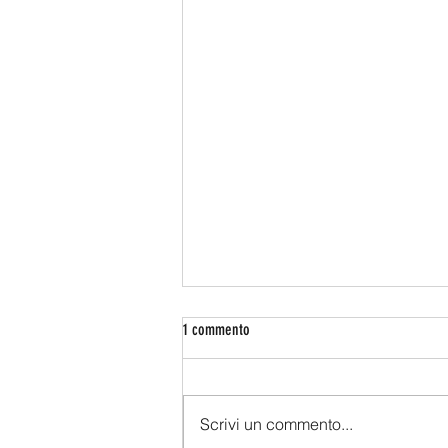
1 commento
Farina di soia e pinsa
Scrivi un commento...