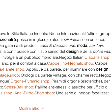
Come realizzare i panetti della pizza
Il segr
tazza
ve lo Stile Italiano Incontra Niche InternazionaliL'ultimo grupp
azionali
 (spesso in inglese) e alcuni 
siti italiani
 con un tocco 
ia gamma di prodotti: 
casa & decorazione
, 
moda
, 
sex toys
, 
Italia contribuisce con il suo senso del 
design
 e della 
dolce vita
,
si rivolge a un pubblico mondiale.Negozi 
Italiani
Ciabatte.shop
:
liano, per il comfort a 
casa.
Cappellino-Neonato.shop
: Cappelli
a-Parete.shop
: Applique da parete, per illuminare con 
design 
ntage.shop
: Orologi da parete vintage, con charme retrò.Negoz
lingue)
Orgone-Pyramid.shop
: Piramidi orgone (esoteriche), per 
co.
Stress-Ball.shop
: Palline anti-stress, classiche per ufficio o 
gs.shop
, 
Anal-Dildo-Shop.shop
: Una serie di negozi focalizzati 
Mostra altro