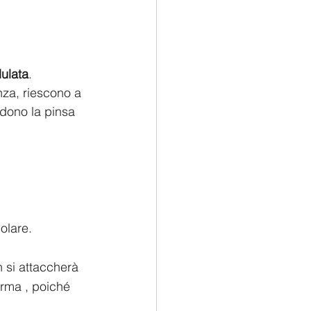
dulata
. 
nza, riescono a 
ndono la pinsa 
olare.
n si attaccherà 
orma , poiché 