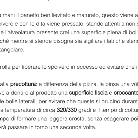
 mani il panetto ben lievitato e maturato, questo viene 
vero e con le dita viene pressato, stando attenti a non s
 l’alveolatura presente crei una superficie piena di boll
ché mentre si stende bisogna sia sigillare i lati che sten
tangolare. 
rolla per liberare lo spolvero in eccesso ed evitare che i
lla 
precottura
: a differenza della pizza, la pinsa una vo
ve a donare al prodotto una 
superficie liscia 
e 
croccant
e bolle laterali, per evitare che queste si brucino durante 
a temperatura di circa 
320/330
 gradi e il tempo di cottu
tempo di formare una leggera crosta, senza esagerare po
rà passare in forno una seconda volta.