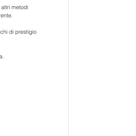
altri metodi 
rente.
a.